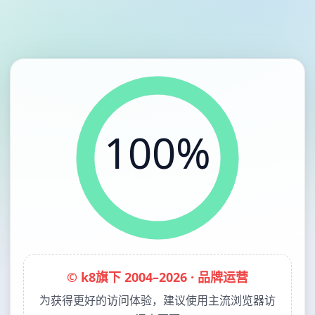
100%
© k8旗下 2004–2026 · 品牌运营
为获得更好的访问体验，建议使用主流浏览器访