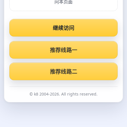
问本页面
继续访问
推荐线路一
推荐线路二
© k8 2004-2026. All rights reserved.